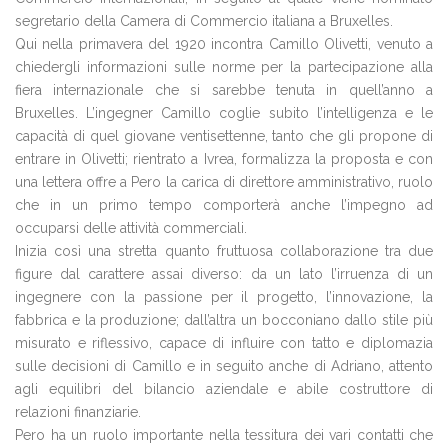
segretario della Camera di Commercio italiana a Bruxelles.
Qui nella primavera del 1920 incontra Camillo Olivetti, venuto a
chiedergli informazioni sulle norme per la partecipazione alla
fiera internazionale che si sarebbe tenuta in quell’anno a
Bruxelles. L’ingegner Camillo coglie subito l’intelligenza e le
capacità di quel giovane ventisettenne, tanto che gli propone di
entrare in Olivetti; rientrato a Ivrea, formalizza la proposta e con
una lettera offre a Pero la carica di direttore amministrativo, ruolo
che in un primo tempo comporterà anche l’impegno ad
occuparsi delle attività commerciali.
Inizia così una stretta quanto fruttuosa collaborazione tra due
figure dal carattere assai diverso: da un lato l’irruenza di un
ingegnere con la passione per il progetto, l’innovazione, la
fabbrica e la produzione; dall’altra un bocconiano dallo stile più
misurato e riflessivo, capace di influire con tatto e diplomazia
sulle decisioni di Camillo e in seguito anche di Adriano, attento
agli equilibri del bilancio aziendale e abile costruttore di
relazioni finanziarie.
Pero ha un ruolo importante nella tessitura dei vari contatti che