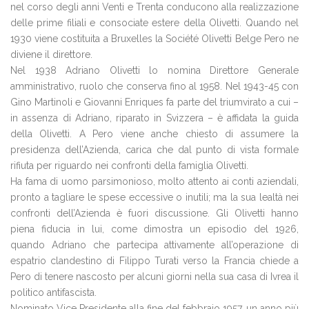
nel corso degli anni Venti e Trenta conducono alla realizzazione
delle prime filiali e consociate estere della Olivetti. Quando nel
1930 viene costituita a Bruxelles la Société Olivetti Belge Pero ne
diviene il direttore.
Nel 1938 Adriano Olivetti lo nomina Direttore Generale
amministrativo, ruolo che conserva fino al 1958. Nel 1943-45 con
Gino Martinoli e Giovanni Enriques fa parte del triumvirato a cui –
in assenza di Adriano, riparato in Svizzera – è affidata la guida
della Olivetti. A Pero viene anche chiesto di assumere la
presidenza dell’Azienda, carica che dal punto di vista formale
rifiuta per riguardo nei confronti della famiglia Olivetti.
Ha fama di uomo parsimonioso, molto attento ai conti aziendali,
pronto a tagliare le spese eccessive o inutili; ma la sua lealtà nei
confronti dell’Azienda è fuori discussione. Gli Olivetti hanno
piena fiducia in lui, come dimostra un episodio del 1926,
quando Adriano che partecipa attivamente all’operazione di
espatrio clandestino di Filippo Turati verso la Francia chiede a
Pero di tenere nascosto per alcuni giorni nella sua casa di Ivrea il
politico antifascista.
Nominato Vice Presidente alla fine del febbraio 1957, un anno più