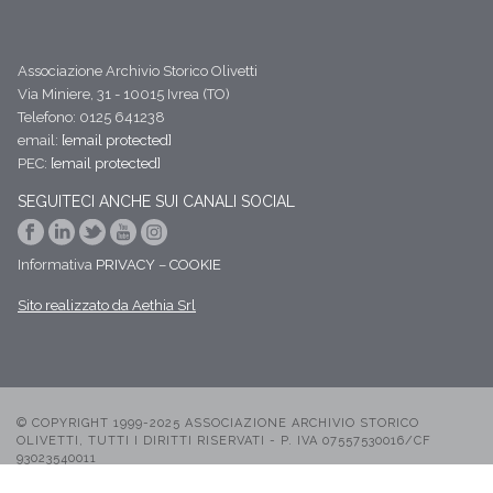
Associazione Archivio Storico Olivetti
Via Miniere, 31 - 10015 Ivrea (TO)
Telefono: 0125 641238
email:
[email protected]
PEC:
[email protected]
SEGUITECI ANCHE SUI CANALI SOCIAL
Informativa
PRIVACY
–
COOKIE
Sito realizzato da Aethia Srl
© COPYRIGHT 1999-2025 ASSOCIAZIONE ARCHIVIO STORICO
OLIVETTI, TUTTI I DIRITTI RISERVATI - P. IVA 07557530016/CF
93023540011