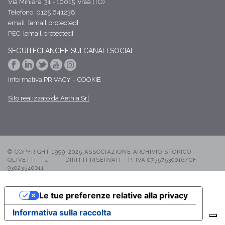
Via Miniere, 31 - 10015 Ivrea (TO)
Telefono: 0125 641238
email:
[email protected]
PEC:
[email protected]
SEGUITECI ANCHE SUI CANALI SOCIAL
Informativa
PRIVACY
–
COOKIE
Sito realizzato da Aethia Srl
© COPYRIGHT 1999-2025 ASSOCIAZIONE ARCHIVIO STORICO
OLIVETTI, TUTTI I DIRITTI RISERVATI - P. IVA 07557530016/CF
93023540011
Le tue preferenze relative alla privacy
Informativa sulla raccolta