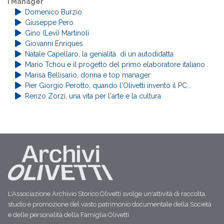
I Manager
Domenico Burzio
Giuseppe Pero
Gino (Levi) Martinoli
Giovanni Enriques
Natale Capellaro, la genialità di un autodidatta
Mario Tchou e il progetto del primo elaboratore italiano
Marisa Bellisario, donna e top manager
Pier Giorgio Perotto, quando l'Olivetti inventò il PC...
Renzo Zorzi, una vita per l'arte e la cultura
L'Associazione Archivio Storico Olivetti svolge un'attività di raccolta,
studio e promozione del vasto patrimonio documentale della Società
e delle personalità della Famiglia Olivetti.