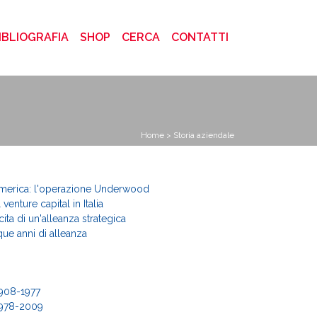
)
IBLIOGRAFIA
SHOP
CERCA
CONTATTI
Home
> Storia aziendale
'America: l'operazione Underwood
 venture capital in Italia
cita di un'alleanza strategica
que anni di alleanza
1908-1977
 1978-2009