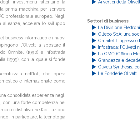
egli investimenti rallentano la
Ai vertici della Olive
 la prima macchina per scrivere
 PC professionale europeo. Negli
Settori di business
e alleanze, accelera lo sviluppo
La Divisione Elettron
Olteco SpA: una soci
del business informatico e i nuovi
Omnitel: l'ingresso d
pingono l'Olivetti a spostare il
Infostrada: l'Olivetti
do Omnitel (1990) e Infostrada
La OMO (Officina Mecc
lia (1999), con la quale si fonde
Grandezza e decaden
Olivetti Synthesis: c
Le Fonderie Olivetti
cializzata nell’IoT, che opera
 domestico e internazionale come
 una consolidata esperienza negli
ata, con una forte competenza nei
mento distintivo nell’abilitazione
ando, in particolare, la tecnologia