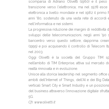
scomparsa di Adriano Olivetti (1960) e il peso d
transizione verso l'elettronica; ma nel 1978 esce
elettronica a livello mondiale e nel 1982 il primo
anni '80, sostenuto da una vasta rete di accordi 
nell'informatica e nei sistemi.
La progressiva riduzione dei margini di redditività 
sviluppi delle telecomunicazioni, negli anni '90 s
baricentro verso questo settore, dapprima crean
(1995) e poi acquisendo il controllo di Telecom Ita
nel 2003.
Oggi Olivetti è la società del Gruppo TIM spe
nell’ambito di TIM Enterprise, attiva sul mercato
realtà rinnovata e in evoluzione.
Unisce alla storica leadership nel segmento office
ambiti dell'Internet of Things, dell'AI e dei Big D
verticali Smart City e Smart Industry e un posiziona
del business attraverso l’innovazione digitale sfrutt
5G.
Cfr. www.olivetti.it