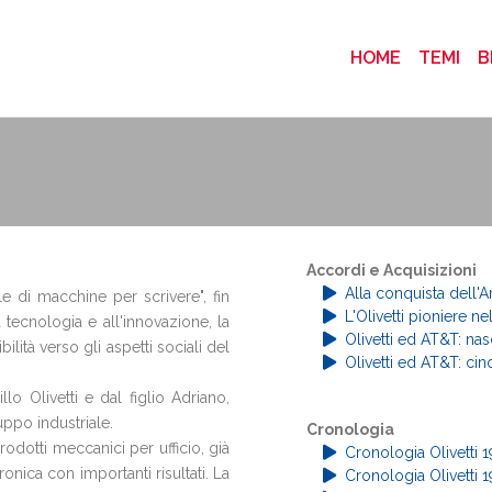
(CURRENT
HOME
TEMI
B
Accordi e Acquisizioni
Alla conquista dell
e di macchine per scrivere", fin
L'Olivetti pioniere nel
la tecnologia e all'innovazione, la
Olivetti ed AT&T: nas
ilità verso gli aspetti sociali del
Olivetti ed AT&T: cin
lo Olivetti e dal figlio Adriano,
ppo industriale.
Cronologia
odotti meccanici per ufficio, già
Cronologia Olivetti 
tronica con importanti risultati. La
Cronologia Olivetti