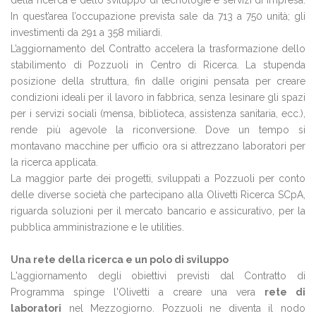
della ricerca e dello sviluppo di tecnologie e servizi di impresa.
In quest’area l’occupazione prevista sale da 713 a 750 unità; gli
investimenti da 291 a 358 miliardi.
L’aggiornamento del Contratto accelera la trasformazione dello
stabilimento di Pozzuoli in Centro di Ricerca. La stupenda
posizione della struttura, fin dalle origini pensata per creare
condizioni ideali per il lavoro in fabbrica, senza lesinare gli spazi
per i servizi sociali (mensa, biblioteca, assistenza sanitaria, ecc.),
rende più agevole la riconversione. Dove un tempo si
montavano macchine per ufficio ora si attrezzano laboratori per
la ricerca applicata.
La maggior parte dei progetti, sviluppati a Pozzuoli per conto
delle diverse società che partecipano alla Olivetti Ricerca SCpA,
riguarda soluzioni per il mercato bancario e assicurativo, per la
pubblica amministrazione e le utilities.
Una rete della ricerca e un polo di sviluppo
L'aggiornamento degli obiettivi previsti dal Contratto di
Programma spinge l'Olivetti a creare una vera
rete di
laboratori
nel Mezzogiorno. Pozzuoli ne diventa il nodo