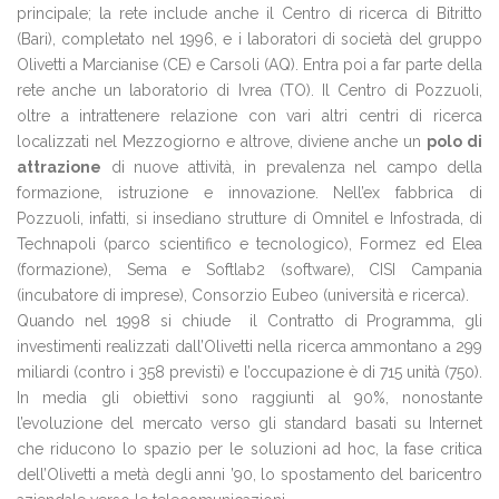
principale; la rete include anche il Centro di ricerca di Bitritto
(Bari), completato nel 1996, e i laboratori di società del gruppo
Olivetti a Marcianise (CE) e Carsoli (AQ). Entra poi a far parte della
rete anche un laboratorio di Ivrea (TO). Il Centro di Pozzuoli,
oltre a intrattenere relazione con vari altri centri di ricerca
localizzati nel Mezzogiorno e altrove, diviene anche un
polo di
attrazione
di nuove attività, in prevalenza nel campo della
formazione, istruzione e innovazione. Nell’ex fabbrica di
Pozzuoli, infatti, si insediano strutture di Omnitel e Infostrada, di
Technapoli (parco scientifico e tecnologico), Formez ed Elea
(formazione), Sema e Softlab2 (software), CISI Campania
(incubatore di imprese), Consorzio Eubeo (università e ricerca).
Quando nel 1998 si chiude il Contratto di Programma, gli
investimenti realizzati dall’Olivetti nella ricerca ammontano a 299
miliardi (contro i 358 previsti) e l’occupazione è di 715 unità (750).
In media gli obiettivi sono raggiunti al 90%, nonostante
l’evoluzione del mercato verso gli standard basati su Internet
che riducono lo spazio per le soluzioni ad hoc, la fase critica
dell’Olivetti a metà degli anni ’90, lo spostamento del baricentro