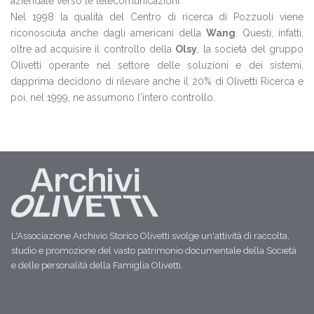
aziendale verso le telecomunicazioni.
Nel 1998 la qualità del Centro di ricerca di Pozzuoli viene
riconosciuta anche dagli americani della
Wang
. Questi, infatti,
oltre ad acquisire il controllo della
Olsy
, la società del gruppo
Olivetti operante nel settore delle soluzioni e dei sistemi,
dapprima decidono di rilevare anche il 20% di Olivetti Ricerca e
poi, nel 1999, ne assumono l'intero controllo.
L'Associazione Archivio Storico Olivetti svolge un'attività di raccolta,
studio e promozione del vasto patrimonio documentale della Società
e delle personalità della Famiglia Olivetti.