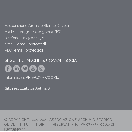
Associazione Archivio Storico Olivetti
Via Miniere, 31 - 10015 Ivrea (TO)
Telefono: 0125 641238
email:
[email protected]
PEC:
[email protected]
SEGUITECI ANCHE SUI CANALI SOCIAL
Informativa
PRIVACY
–
COOKIE
Sito realizzato da Aethia Srl
© COPYRIGHT 1999-2025 ASSOCIAZIONE ARCHIVIO STORICO
OLIVETTI, TUTTI I DIRITTI RISERVATI - P. IVA 07557530016/CF
93023540011