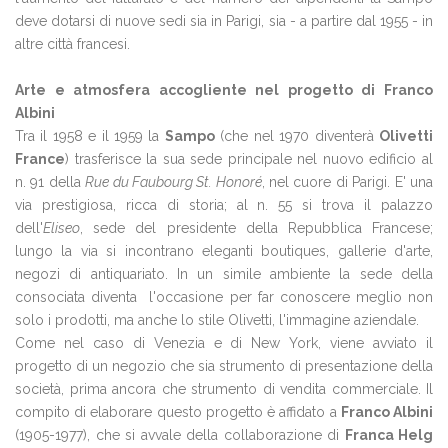
deve dotarsi di nuove sedi sia in Parigi, sia - a partire dal 1955 - in
altre città francesi.
Arte e atmosfera accogliente nel progetto di Franco
Albini
Tra il 1958 e il 1959 la
Sampo
(che nel 1970 diventerà
Olivetti
France
) trasferisce la sua sede principale nel nuovo edificio al
n. 91 della
Rue du Faubourg St. Honoré
, nel cuore di Parigi. E' una
via prestigiosa, ricca di storia; al n. 55 si trova il palazzo
dell'
Eliseo
, sede del presidente della Repubblica Francese;
lungo la via si incontrano eleganti boutiques, gallerie d'arte,
negozi di antiquariato. In un simile ambiente la sede della
consociata diventa l'occasione per far conoscere meglio non
solo i prodotti, ma anche lo stile Olivetti, l'immagine aziendale.
Come nel caso di Venezia e di New York, viene avviato il
progetto di un negozio che sia strumento di presentazione della
società, prima ancora che strumento di vendita commerciale. Il
compito di elaborare questo progetto è affidato a
Franco Albini
(1905-1977), che si avvale della collaborazione di
Franca Helg