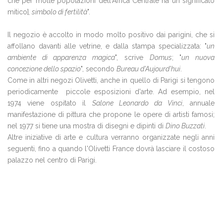
che per molte popolazioni dell'Africa Centrale ha un significato
mitico]
, simbolo di fertilità
".
Il negozio è accolto in modo molto positivo dai parigini, che si
affollano davanti alle vetrine, e dalla stampa specializzata: "
un
ambiente di apparenza magica
", scrive
Domus
; "
un nuova
concezione dello spazio
", secondo
Bureau d'Aujourd'hui
.
Come in altri negozi Olivetti, anche in quello di Parigi si tengono
periodicamente piccole esposizioni d'arte. Ad esempio, nel
1974 viene ospitato il
Salone Leonardo da Vinci
, annuale
manifestazione di pittura che propone le opere di artisti famosi;
nel 1977 si tiene una mostra di disegni e dipinti di
Dino Buzzati
.
Altre iniziative di arte e cultura verranno organizzate negli anni
seguenti, fino a quando l'Olivetti France dovrà lasciare il costoso
palazzo nel centro di Parigi.