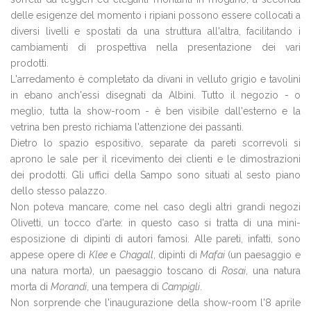
delle esigenze del momento i ripiani possono essere collocati a
diversi livelli e spostati da una struttura all'altra, facilitando i
cambiamenti di prospettiva nella presentazione dei vari
prodotti.
L'arredamento è completato da divani in velluto grigio e tavolini
in ebano anch'essi disegnati da Albini. Tutto il negozio - o
meglio, tutta la show-room - è ben visibile dall'esterno e la
vetrina ben presto richiama l'attenzione dei passanti.
Dietro lo spazio espositivo, separate da pareti scorrevoli si
aprono le sale per il ricevimento dei clienti e le dimostrazioni
dei prodotti. Gli uffici della Sampo sono situati al sesto piano
dello stesso palazzo.
Non poteva mancare, come nel caso degli altri grandi negozi
Olivetti, un tocco d'arte: in questo caso si tratta di una mini-
esposizione di dipinti di autori famosi. Alle pareti, infatti, sono
appese opere di
Klee
e
Chagall
, dipinti di
Mafai
(un paesaggio e
una natura morta), un paesaggio toscano di
Rosai
, una natura
morta di
Morandi
, una tempera di
Campigli
.
Non sorprende che l'inaugurazione della show-room l'8 aprile