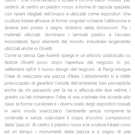
rilievo - che movimentano il locale e offrono bassi "muretti" per
sedersi; al centro un pilastro rosso, a forma di capsula spaziale,
con ripiani ritagliati nell'incavo e utilizzati come espositori. Una
scultura tribale africana di forme singolari richiama l'attenzione e
diviene ben presto il segno distintivo della showroom. Tra i
materiali utilizzati, dominano i laminati plastici e l'acciaio
inossidabile, tipici elementi del mondo industriale largamente
utilizzati anche in Olivetti.
Come la stessa Gae Aulenti spiega in un articolo pubblicato su
Notizie Olivetti
poco dopo l'apertura del negozio (n. 90,
settembre 1967) il nuovo design del negozio di Parigi insegue
l'idea di realizzare una piazza d'Italia. L'allestimento si è infatti
preoccupato di garantire l'unicità dell'ambiente, ben percepibile
anche da chi passando per la via si affaccia alle due vetrine; i
gradini sui lati richiamano l'idea di una scalinata che accede alle
case; le forme curvilinee e i diversi livelli degli espositori ricavati
in vario modo vivacizzano l'ambiente senza romperne la
continuità e senza ostacolare il colpo d'occhio complessivo
della "piazza". Al centro il pilastro rosso e la scultura tribale sono
ad un tempo i monumenti della piazza e il segno di una