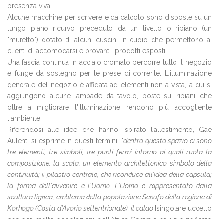
presenza viva.
Alcune macchine per scrivere e da calcolo sono disposte su un
lungo piano ricurvo preceduto da un livello o ripiano (un
"muretto") dotato di alcuni cuscini in cuoio che permettono ai
clienti di accomodarsi e provare i prodotti esposti.
Una fascia continua in acciaio cromato percorre tutto il negozio
e funge da sostegno per le prese di corrente. L'illuminazione
generale del negozio è affidata ad elementi non a vista, a cui si
aggiungono alcune lampade da tavolo, poste sui ripiani, che
oltre a migliorare l'illuminazione rendono più accogliente
l'ambiente.
Riferendosi alle idee che hanno ispirato l'allestimento, Gae
Aulenti si esprime in questi termini: "
dentro questo spazio ci sono
tre elementi, tre simboli, tre punti fermi intorno ai quali ruota la
composizione: la scala, un elemento architettonico simbolo della
continuità; il pilastro centrale, che riconduce all'idea della capsula;
la forma dell'avvenire e l'Uomo. L'Uomo è rappresentato dalla
scultura lignea, emblema della popolazione Senufo della regione di
Korhogo (Costa d'Avorio settentrionale): il calao
[singolare uccello