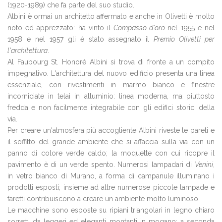
(1920-1989) che fa parte del suo studio.
Albini è ormai un architetto affermato e anche in Olivetti è molto
noto ed apprezzato: ha vinto il
Compasso d'oro
nel 1955 e nel
1958 e nel 1957 gli è stato assegnato il
Premio Olivetti per
l'architettura
.
Al Faubourg St. Honoré Albini si trova di fronte a un compito
impegnativo. L'architettura del nuovo edificio presenta una linea
essenziale, con rivestimenti in marmo bianco e finestre
incorniciate in telai in alluminio: linea moderna, ma piuttosto
fredda e non facilmente integrabile con gli edifici storici della
via.
Per creare un'atmosfera più accogliente Albini riveste le pareti e
il soffitto del grande ambiente che si affaccia sulla via con un
panno di colore verde caldo; la moquette con cui ricopre il
pavimento è di un verde spento. Numerosi lampadari di
Venini
,
in vetro bianco di Murano, a forma di campanule illuminano i
prodotti esposti; insieme ad altre numerose piccole lampade e
faretti contribuiscono a creare un ambiente molto luminoso.
Le macchine sono esposte su ripiani triangolari in legno chiaro
sorretti da leggeri ed eleganti montanti in mogano; a seconda