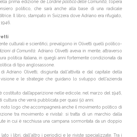
a della prima edizione de
L’ordine politico delle Comunità
, l’opera
ensiero politico, che sarà anche alla base di una radicale
itrice. Il libro, stampato in Svizzera dove Adriano era rifugiato,
 1946.
vetti
nte culturali e scientifici, prevalgono in Olivetti quelli politico-
izioni di Comunità
. Adriano Olivetti aveva in mente, attraverso
tura politica italiana, in quegli anni fortemente condizionata da
olitica di tipo anglosassone.
 Adriano Olivetti, disgiunta dall'attività e dal capitale della
a visione e le strategie che guidano lo sviluppo dell'azienda
è costituito dall’apparizione nelle edicole, nel marzo del 1946,
e di cultura che verrà pubblicata per quasi 50 anni.
ta il noto logo che accompagnerà anche il movimento politico di
nzione tra movimento e rivista): si tratta di un marchio dalla
olute in cui è racchiusa una campana sormontata da un doppio
to i libri, dall'altro i periodici e le riviste specializzate. Tra i