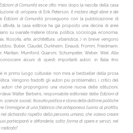
Edizioni di Comunità
esce otto mesi dopo la nascita della casa
duzione di un’opera di Erik Peterson,
Il mistero degli ebrei e dei
le
Edizioni di Comunità
proseguono con la pubblicazione di
attività, la casa editrice ha già proposto una decina di aree
ano su svariate materie (storia, politica, sociologia, economia,
a, filosofia, arte, architettura, urbanistica...) in breve vengono
 Bobbio, Buber, Claudel, Durkheim, Einaudi, Fromm, Friedmann,
er, Maritain, Mumford, Quaroni, Schumpeter, Weber, Weil. Alle
onoscere alcuni di questi importanti autori, in Italia fino
e è in primo luogo culturale: non mira ai bestseller della prosa
litica. Vengono tradotti gli autori più problematici, i critici del
 autori che propongono una visione nuova delle istituzioni,
dava Walter Barberis, responsabile editoriale delle
Edizioni di
, scienze sociali, filosofia politica e storia delle dottrine politiche
me l’immagine di una fabbrica che anteponeva l’uomo al profitto,
 nel dichiarato rispetto della persona umana, che voleva creare
uoi partecipanti e diffonderle, sotto forma di opere e servizi, nel
e radicata
”.