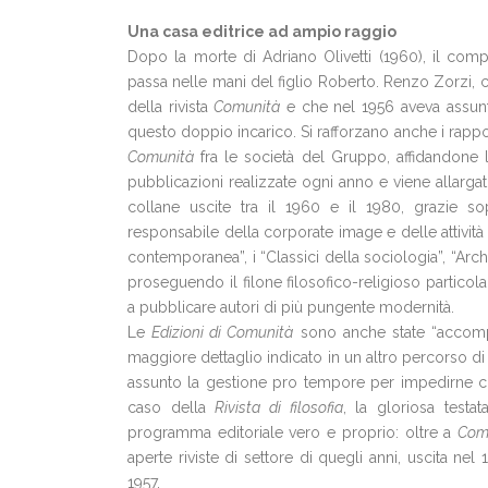
Una casa editrice ad ampio raggio
Dopo la morte di Adriano Olivetti (1960), il comp
passa nelle mani del figlio Roberto. Renzo Zorzi, c
della rivista
Comunità
e che nel 1956 aveva assunto
questo doppio incarico. Si rafforzano anche i rappor
Comunità
fra le società del Gruppo, affidandone 
pubblicazioni realizzate ogni anno e viene allargat
collane uscite tra il 1960 e il 1980, grazie so
responsabile della corporate image e delle attività c
contemporanea”, i “Classici della sociologia”, “Archi
proseguendo il filone filosofico-religioso particol
a pubblicare autori di più pungente modernità.
Le
Edizioni di Comunità
sono anche state “accompa
maggiore dettaglio indicato in un altro percorso di 
assunto la gestione pro tempore per impedirne cr
caso della
Rivista di filosofia
, la gloriosa testa
programma editoriale vero e proprio: oltre a
Com
aperte riviste di settore di quegli anni, uscita nel 
1957.