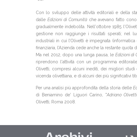
Con lo sviluppo delle attività editoriali e della s
dalle
Edizioni di Comunità
che avevano fatto conosc
gradualmente indebolita. Nell'ottobre 1985 l'Olive
gestione non raggiunge i risultati sperati; nel l
industriali in cui l’Olivetti è impegnata (informat
finanziaria, l’Azienda cede anche la restante quota 
Ma nel 2012, dopo una lunga pausa, le
Edizioni di
riprendono l'attività con un programma editoraile
Olivetti, compresi alcuni inediti, dei migliori stu
vicenda olivettiana, e di alcuni dei più significativi ti
Per una analisi più approfondita della storia delle
E
di Beniamino de' Liguori Carino, "
Adriano Olivett
Olivetti, Roma 2008.