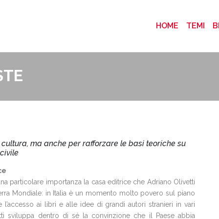
(CURRENT
HOME
TEMI
B
STE
cultura, ma anche per rafforzare le basi teoriche su
civile
ce
te una particolare importanza la casa editrice che Adriano Olivetti
Guerra Mondiale: in Italia è un momento molto povero sul piano
’accesso ai libri e alle idee di grandi autori stranieri in vari
tti sviluppa dentro di sé la convinzione che il Paese abbia