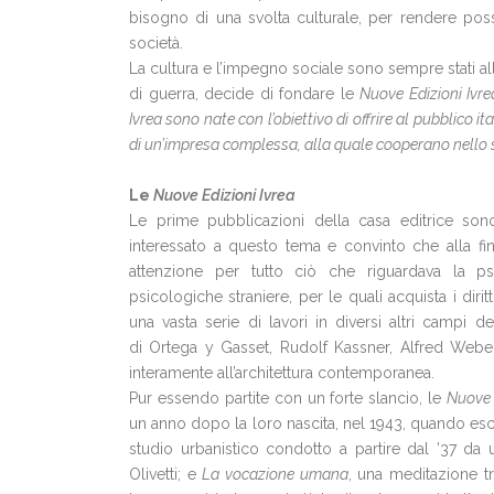
bisogno di una svolta culturale, per rendere poss
società.
La cultura e l’impegno sociale sono sempre stati alla
di guerra, decide di fondare le
Nuove Edizioni Ivre
Ivrea sono nate con l’obiettivo di offrire al pubblico i
di un’impresa complessa, alla quale cooperano nello 
Le
Nuove Edizioni Ivrea
Le prime pubblicazioni della casa editrice sono
interessato a questo tema e convinto che alla fi
attenzione per tutto ciò che riguardava la p
psicologiche straniere, per le quali acquista i diri
una vasta serie di lavori in diversi altri campi d
di Ortega y Gasset, Rudolf Kassner, Alfred Weber
interamente all’architettura contemporanea.
Pur essendo partite con un forte slancio, le
Nuov
un anno dopo la loro nascita, nel 1943, quando e
studio urbanistico condotto a partire dal ’37 da 
Olivetti; e
La vocazione umana
, una meditazione tr