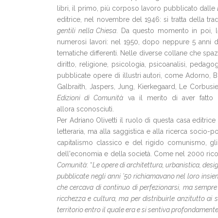
libri, il primo, più corposo lavoro pubblicato dalle
editrice, nel novembre del 1946: si tratta della tra
gentili nella Chiesa
. Da questo momento in poi, 
numerosi lavori: nel 1950, dopo neppure 5 anni di 
tematiche differenti. Nelle diverse collane che spazi
diritto, religione, psicologia, psicoanalisi, pedagogi
pubblicate opere di illustri autori, come Adorno,
Galbraith, Jaspers, Jung, Kierkegaard, Le Corbusi
Edizioni di Comunità
va il merito di aver fatto c
allora sconosciuti.
Per Adriano Olivetti il ruolo di questa casa editric
letteraria, ma alla saggistica e alla ricerca socio-po
capitalismo classico e del rigido comunismo, gli
dell'economia e della società. Come nel 2000 ricor
Comunità
: “
Le opere di architettura, urbanistica, design
pubblicate negli anni ’50 richiamavano nel loro insie
che cercava di continuo di perfezionarsi, ma sempre
ricchezza e cultura, ma per distribuirle anzitutto ai s
territorio entro il quale era e si sentiva profondament