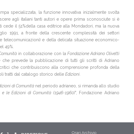
tampa specializzata, la funzione innovativa inizialmente svolta
ere agli italiani tanti autori e opere prima sconosciute si è
tti cede il 51%della casa editrice alla Mondadori, ma la nuova
uglio 1991, a fronte della crescente complessità dei settori
ica e telecomunicazioni) e della delicata situazione economico-
del 49%.
 Comunità
in collaborazione con la
Fondazione Adriano Olivetti
 che prevede la pubblicazione di tutti gli scritti di Adriano
di critici che contribuiscono alla comprensione profonda della
toli tratti dal catalogo storico delle
Edizioni
.
dizioni di Comunità
nel periodo adrianeo, si rimanda allo studio
i e le Edizioni di Comunità (1946-1960)
", Fondazione Adriano
Orari Archivio