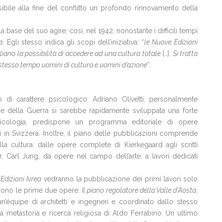
ibile alla fine del conflitto un profondo rinnovamento della
 base del suo agire; così, nel 1942, nonostante i difficili tempi
a
. Egli stesso indica gli scopi dell’iniziativa: “
le Nuove Edizioni
taliano la possibilità di accedere ad una cultura totale
[…].
Si tratta
stesso tempo uomini di cultura e uomini d’azione
”.
 di carattere psicologico: Adriano Olivetti, personalmente
ne della Guerra si sarebbe rapidamente sviluppata una forte
sicologia, predispone un programma editoriale di opere
tti in Svizzera. Inoltre, il piano delle pubblicazioni comprende
ella cultura: dalle opere complete di Kierkegaard agli scritti
, Carl Jung; da opere nel campo dell’arte, a lavori dedicati
e
Edizioni Ivrea
vedranno la pubblicazione dei primi lavori solo
scono le prime due opere:
Il piano regolatore della Valle d’Aosta
,
un’équipe di architetti e ingegneri e coordinato dallo stesso
a metastoria e ricerca religiosa di Aldo Ferrabino. Un ultimo