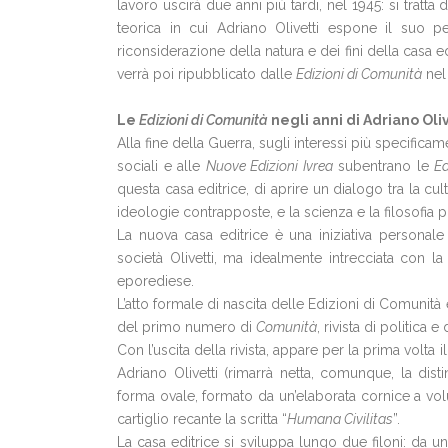
lavoro uscirà due anni più tardi, nel 1945: si tratt
teorica in cui Adriano Olivetti espone il suo p
riconsiderazione della natura e dei fini della casa ed
verrà poi ripubblicato dalle
Edizioni di Comunità
nel
Le
Edizioni di Comunità
negli anni di Adriano Oli
Alla fine della Guerra, sugli interessi più specificame
sociali e alle
Nuove Edizioni Ivrea
subentrano le
Ed
questa casa editrice, di aprire un dialogo tra la cul
ideologie contrapposte, e la scienza e la filosofia p
La nuova casa editrice è una iniziativa personale di
società Olivetti, ma idealmente intrecciata con l
eporediese.
L’atto formale di nascita delle Edizioni di Comunità 
del primo numero di
Comunità
, rivista di politica 
Con l’uscita della rivista, appare per la prima vol
Adriano Olivetti (rimarrà netta, comunque, la disti
forma ovale, formato da un’elaborata cornice a v
cartiglio recante la scritta “
Humana Civilitas
”.
La casa editrice si sviluppa lungo due filoni: da un la