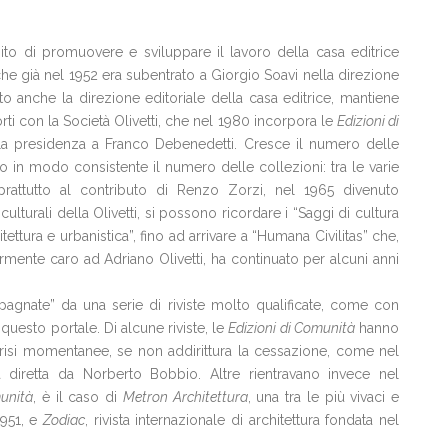
ito di promuovere e sviluppare il lavoro della casa editrice
he già nel 1952 era subentrato a Giorgio Soavi nella direzione
 anche la direzione editoriale della casa editrice, mantiene
ti con la Società Olivetti, che nel 1980 incorpora le
Edizioni di
la presidenza a Franco Debenedetti. Cresce il numero delle
o in modo consistente il numero delle collezioni: tra le varie
prattutto al contributo di Renzo Zorzi, nel 1965 divenuto
ulturali della Olivetti, si possono ricordare i “Saggi di cultura
tettura e urbanistica”, fino ad arrivare a “Humana Civilitas” che,
armente caro ad Adriano Olivetti, ha continuato per alcuni anni
gnate” da una serie di riviste molto qualificate, come con
questo portale. Di alcune riviste, le
Edizioni di Comunità
hanno
isi momentanee, se non addirittura la cessazione, come nel
ta diretta da Norberto Bobbio. Altre rientravano invece nel
unità
, è il caso di
Metron Architettura
, una tra le più vivaci e
1951, e
Zodiac
, rivista internazionale di architettura fondata nel