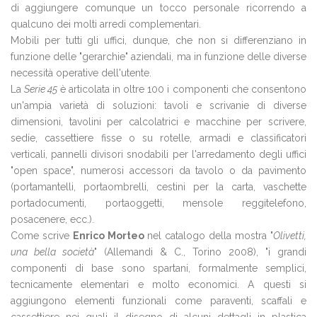
di aggiungere comunque un tocco personale ricorrendo a
qualcuno dei molti arredi complementari.
Mobili per tutti gli uffici, dunque, che non si differenziano in
funzione delle "gerarchie" aziendali, ma in funzione delle diverse
necessità operative dell'utente.
La
Serie 45
è articolata in oltre 100 i componenti che consentono
un'ampia varietà di soluzioni: tavoli e scrivanie di diverse
dimensioni, tavolini per calcolatrici e macchine per scrivere,
sedie, cassettiere fisse o su rotelle, armadi e classificatori
verticali, pannelli divisori snodabili per l'arredamento degli uffici
"open space", numerosi accessori da tavolo o da pavimento
(portamantelli, portaombrelli, cestini per la carta, vaschette
portadocumenti, portaoggetti, mensole reggitelefono,
posacenere, ecc.).
Come scrive
Enrico Morteo
nel catalogo della mostra "
Olivetti,
una bella società
" (Allemandi & C., Torino 2008), "i grandi
componenti di base sono spartani, formalmente semplici,
tecnicamente elementari e molto economici. A questi si
aggiungono elementi funzionali come paraventi, scaffali e