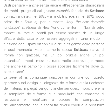
Basti pensare - anche senza andare all'esperienza straordinaria
dei mobili progettati dal gruppo
Memphis
fondato da
Sottsass
con altri architetti nel 1981 - ai mobili preparati nel 1972, poco
prima della
Serie 45
, per la mostra "
Italy, the new domestic
landscape
" al
Moma
di New York: contenitori in fibra di vetro
montati su rotelle, pronti per essere spostati da un luogo
all'altro della casa e per essere aggregati in vario modo in
funzione degli spazi disponibili e delle esigenze delle persone
in quel momento. Mobili, come lo stesso
Sottsass
scrive, di
"forma non graziosa, ma un po' brutale, anche un po'
trasandata"... "mobili messi su ruote molto scorrevoli, in modo
che anche un bambino li possa spostare facilmente dove gli
pare e piace".
La
Serie 45
ha comunque qualcosa in comune con questo
approccio del design: all'eleganza delle forme e alla ricchezza
dei materiali impiegati vengono anche per questi mobili preferite
la semplicità delle forme e la modularità che consente di
realizzare e modificare a piacere le composizioni
dell'arredamento, con la scelta tra diversi colori e la possibilità