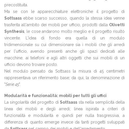
precostituita.
Ma se con le apparecchiature elettroniche il progetto di
Sottsass
ebbe scarso successo, quando la stessa idea venne
trasferita all'ambito dei mobili per ufficio, prodotti dalla
Olivetti
Synthesis
, le cose andarono molto meglio e il progetto risultò
vincente. L'idea di fondo era quella di un modulo
tridimensionale su cui dimensionare sia i mobili che gli arredi
per l'ufficio, avendo presenti anche gli spazi dedicati alle
macchine, ai telefoni e agli altri oggetti che sui mobili di un
ufficio devono trovare posto.
Nel modulo pensato da Sottsass la misura di 45 centimetri
rappresentava un riferimento base; da qui, la denominazione di
"
Serie 45
".
Modularità e funzionalità: mobili per tutti gli uffici
La singolarità del progetto di
Sottsass
sta nella semplicità della
linea dei mobili e degli arredi; linea ispirata a criteri di
funzionalità e modularità e quindi per nulla trasgressiva, a
differenza di quanto emerge invece da tanti progetti sviluppati
da
Sottsass
nel campo dei mobili e dell'arredamento.