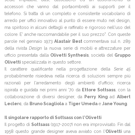
accessori che vanno dal portaombrelli ai supporti per il
telefono. Si tratta di un completo e consistente vocabolario di
arredo per uffici innovativo al punto di essere muto nel design,
ma spiritoso in alcuni dettagli e raffinato e rigoroso nell'uso del
colore. E' anche raccomandabile per il suo prezzo". Con queste
parole nel gennaio 1973
Alastair Best
commentava sul n. 289
della rivista
Design
la nuova serie di mobili e attrezzature per
ufficio presentata dalla
Olivetti Synthesis
, società del
Gruppo
Olivetti
specializzata in questo settore.
Il carattere qualificante nella progettazione della
Serie 45
probabilmente risiedeva nella ricerca di soluzioni sempre più
razionali per l'arredamento degli ambienti d'ufficio; ricerca
ispirata e guidata nei primi anni '70 da
Ettore Sottsass
, con la
collaborazione di diversi designer, da
Perry King
ad
Albert
Leclerc
, da
Bruno Scagliola
a
Tiger Umeda
e
Jane Young
.
Il singolare rapporto di Sottsass con l'Olivetti
Il progetto di
Sottsass
(1917-2007) non era improvvisato. Fin dal
1958 questo grande designer aveva avviato con l'
Olivetti
una