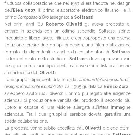
fruttuosa collaborazione che nel 1959 si era tradotta nel design
dell'
Elea 9003
, il primo elaboratore elettronico italiano... e il
primo
Compasso d'Oro
assegnato a
Sottsass
!
Nei primi anni '60
Roberto Olivetti
gli aveva proposto di
entrare in azienda con un ottimo stipendio. Sottsass, spirito
irrequieto e libero, aveva rifiutato e controproposto una diversa
soluzione: creare due gruppi di design, uno interno all'azienda
formato da dipendenti e anche da collaboratori di
Sottsass
,
l'altro collocato nello studio di
Sottsass
dove operavano vari
designer, come lui indipendenti, ma dove erano distaccati anche
alcuni tecnici dell'
Olivetti
.
I due gruppi, dipendenti di fatto dalla
Direzione Relazioni culturali,
disegno industriale e pubblicità
, dal 1965 guidata da
Renzo Zorzi
,
avrebbero avuto ruoli diversi: il primo più legato alle esigenze
aziendali di produzione e vendita del prodotto, il secondo più
libero e capace di una visione allargata all'intera immagine
aziendale. Tra i due gruppi si sarebbe dovuta garantire una
stretta collaborazione.
La proposta venne subito accettata dall'
Olivetti
e diede ottimi