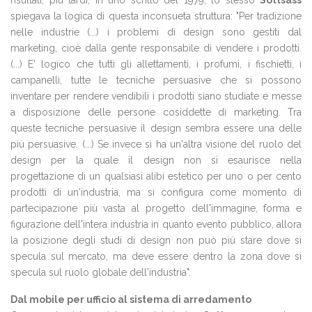
risultati; più tardi, in uno scritto del 1979, lo stesso
Sottsass
spiegava la logica di questa inconsueta struttura: "Per tradizione
nelle industrie (...) i problemi di design sono gestiti dal
marketing, cioè dalla gente responsabile di vendere i prodotti.
(...) E' logico che tutti gli allettamenti, i profumi, i fischietti, i
campanelli, tutte le tecniche persuasive che si possono
inventare per rendere vendibili i prodotti siano studiate e messe
a disposizione delle persone cosiddette di marketing. Tra
queste tecniche persuasive il design sembra essere una delle
più persuasive. (...) Se invece si ha un'altra visione del ruolo del
design per la quale il design non si esaurisce nella
progettazione di un qualsiasi alibi estetico per uno o per cento
prodotti di un'industria, ma si configura come momento di
partecipazione più vasta al progetto dell'immagine, forma e
figurazione dell'intera industria in quanto evento pubblico, allora
la posizione degli studi di design non può più stare dove si
specula sul mercato, ma deve essere dentro la zona dove si
specula sul ruolo globale dell'industria".
Dal mobile per ufficio al sistema di arredamento