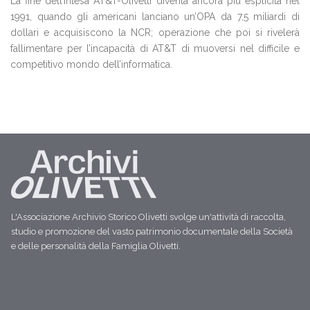
La fine dell’intesa AT&T-Olivetti diventa ancora più esplicita nel
1991, quando gli americani lanciano un’OPA da 7,5 miliardi di
dollari e acquisiscono la NCR; operazione che poi si rivelerà
fallimentare per l’incapacità di AT&T di muoversi nel difficile e
competitivo mondo dell’informatica.
L'Associazione Archivio Storico Olivetti svolge un'attività di raccolta,
studio e promozione del vasto patrimonio documentale della Società
e delle personalità della Famiglia Olivetti.