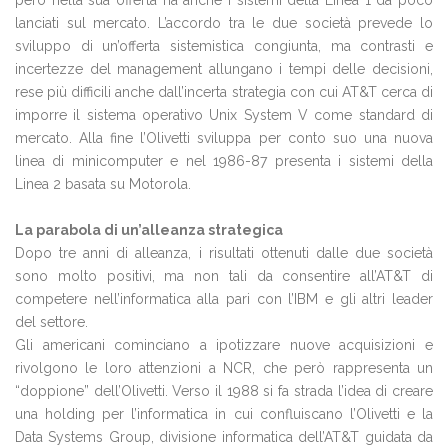
però nella sua offerta ha anche i sistemi della Linea 1 da poco
lanciati sul mercato. L’accordo tra le due società prevede lo
sviluppo di un’offerta sistemistica congiunta, ma contrasti e
incertezze del management allungano i tempi delle decisioni,
rese più difficili anche dall’incerta strategia con cui AT&T cerca di
imporre il sistema operativo Unix System V come standard di
mercato. Alla fine l’Olivetti sviluppa per conto suo una nuova
linea di minicomputer e nel 1986-87 presenta i sistemi della
Linea 2 basata su Motorola.
La parabola di un’alleanza strategica
Dopo tre anni di alleanza, i risultati ottenuti dalle due società
sono molto positivi, ma non tali da consentire all’AT&T di
competere nell’informatica alla pari con l’IBM e gli altri leader
del settore.
Gli americani cominciano a ipotizzare nuove acquisizioni e
rivolgono le loro attenzioni a NCR, che però rappresenta un
“doppione” dell’Olivetti. Verso il 1988 si fa strada l’idea di creare
una holding per l’informatica in cui confluiscano l’Olivetti e la
Data Systems Group, divisione informatica dell’AT&T guidata da