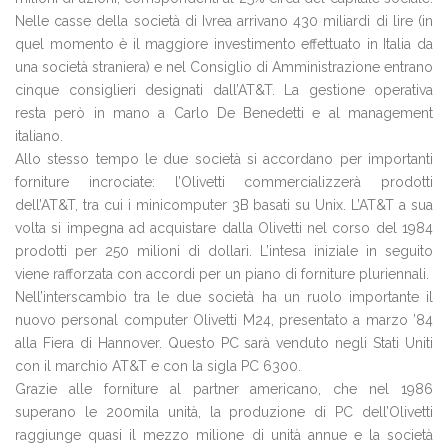
Nelle casse della società di Ivrea arrivano 430 miliardi di lire (in
quel momento è il maggiore investimento effettuato in Italia da
una società straniera) e nel Consiglio di Amministrazione entrano
cinque consiglieri designati dall’AT&T. La gestione operativa
resta però in mano a Carlo De Benedetti e al management
italiano.
Allo stesso tempo le due società si accordano per importanti
forniture incrociate: l’Olivetti commercializzerà prodotti
dell’AT&T, tra cui i minicomputer 3B basati su Unix. L’AT&T a sua
volta si impegna ad acquistare dalla Olivetti nel corso del 1984
prodotti per 250 milioni di dollari. L’intesa iniziale in seguito
viene rafforzata con accordi per un piano di forniture pluriennali.
Nell’interscambio tra le due società ha un ruolo importante il
nuovo personal computer Olivetti M24, presentato a marzo ’84
alla Fiera di Hannover. Questo PC sarà venduto negli Stati Uniti
con il marchio AT&T e con la sigla PC 6300.
Grazie alle forniture al partner americano, che nel 1986
superano le 200mila unità, la produzione di PC dell’Olivetti
raggiunge quasi il mezzo milione di unità annue e la società