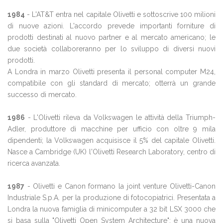
1984
- L'AT&T entra nel capitale Olivetti e sottoscrive 100 milioni
di nuove azioni. L'accordo prevede importanti forniture di
prodotti destinati al nuovo partner e al mercato americano; le
due società collaboreranno per lo sviluppo di diversi nuovi
prodotti.
A Londra in marzo Olivetti presenta il personal computer M24,
compatibile con gli standard di mercato; otterrà un grande
successo di mercato.
1986
- L'Olivetti rileva da Volkswagen le attività della Triumph-
Adler, produttore di macchine per ufficio con oltre 9 mila
dipendenti; la Volkswagen acquisisce il 5% del capitale Olivetti.
Nasce a Cambridge (UK) l'Olivetti Research Laboratory, centro di
ricerca avanzata.
1987
- Olivetti e Canon formano la joint venture Olivetti-Canon
Industriale S.p.A. per la produzione di fotocopiatrici. Presentata a
Londra la nuova famiglia di minicomputer a 32 bit LSX 3000 che
si basa sulla "Olivetti Open System Architecture": è una nuova