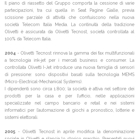
Il piano di riassetto del Gruppo comporta la cessione di varie
partecipazioni, tra cui quella in Seat Pagine Gialle, previa
scissione parziale di attività che confluiscono nella nuova
società Telecom Italia Media. La continuità della tradizione
Olivetti è assicurata da Olivetti Tecnost, società controllata al
100% da Telecom Italia.
2004
- Olivetti Tecnost rinnova la gamma dei fax multifunzionali
a tecnologia ink-jet per i mercati business e consumer. La
controllata Olivetti I-Jet introduce una nuova famiglia di sensori
di pressione: sono dispositivi basati sulla tecnologia MEMS
(Micro-Electrical-Mechanical Systems).
I dipendenti sono circa 1.800; la società è attiva nel settore dei
prodotti per la casa e per l’ufficio, nelle applicazioni
specializzate nel campo bancario e retail e nei sistemi
informatici per l’automazione di giochi a pronostico, lotterie e
sistemi elettorali.
2005
- Olivetti Tecnost in aprile modifica la denominazione
sociale in Olivetti e rilancia lo storico marchio. Presentati nuovi