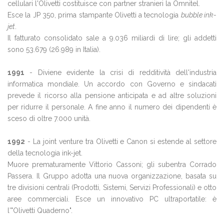
cellulari l'Olivetti costituisce con partner stranieri la Omnitel.
Esce la JP 350, prima stampante Olivetti a tecnologia
bubble ink-
jet
.
Il fatturato consolidato sale a 9.036 miliardi di lire; gli addetti
sono 53.679 (26.989 in Italia).
1991
- Diviene evidente la crisi di redditività dell'industria
informatica mondiale. Un accordo con Governo e sindacati
prevede il ricorso alla pensione anticipata e ad altre soluzioni
per ridurre il personale. A fine anno il numero dei dipendenti è
sceso di oltre 7.000 unità.
1992
- La joint venture tra Olivetti e Canon si estende al settore
della tecnologia ink-jet.
Muore prematuramente Vittorio Cassoni; gli subentra Corrado
Passera. Il Gruppo adotta una nuova organizzazione, basata su
tre divisioni centrali (Prodotti, Sistemi, Servizi Professionali) e otto
aree commerciali. Esce un innovativo PC ultraportatile: è
l'"Olivetti Quaderno".