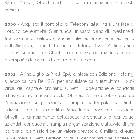
Wang Global, Olivetti cede la sua partecipazione in questa
società.
2000
- Acquisito il controllo di Telecom Italia, inizia una fase di
riordino delle attività. Si annuncia un vasto piano di investimenti
finalizzati allo sviluppo, anche internazionale, e all'aumento
dell'efficienza, soprattutto nella telefonia fissa. A fine anno
Tecnost si fonde con Olivetti; la complessa operazione accorcia
e semplifica la catena di controllo di Telecom.
2001
- A fine luglio la Pirelli SpA, d'intesa con Edizione Holding,
si accorda con Bell S.A. per acquistare da quest'ultima il 23%
circa del capitale ordinario Olivetti. L'operazione è condotta
attraverso una nuova società, Olimpia. A fine ottobre, quando
l'operazione si perfeziona, Olimpia, partecipata da Pirelli,
Edizioni Holding, Unicredit e Banca Intesa, possiede il 27,7% di
Olivetti. Il cambiamento dell'assetto proprietario e dei vertici
aziendali conduce a un'ampia riorganizzazione e all'avvio di una
politica di dismissioni per un valore previsto di 6 miliardi di euro
in 24 mesi. Olivetti Lexikon muta la denominazione sociale in