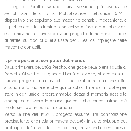
la meccanizzazione integrata del lavoro d’ufficio.
In seguito Perotto sviluppa una versione più evoluta e
semplificata della Unità Moltiplicatrice Elettronica (UME),
dispositivo che applicato alle macchine contabili meccaniche, e
in particolare alle fatturatrici, consentiva di fare le moltiplicazioni
elettronicamente. Lavora poi a un progetto di memoria a nuclei
di ferrite, sul tipo di quella usata per l’Elea, da impiegare nelle
macchine contabili.
Il primo personal computer del mondo
Dalla primavera del 1962 Perotto, che gode della piena fiducia di
Roberto Olivetti e ha grande libertà di azione, si dedica a un
nuovo progetto: una macchina per elaborare dati che offra
autonomia funzionale e che quindi abbia dimensioni ridotte per
stare in ogni ufficio, programmabile, dotata di memoria, flessibile
e semplice da usare. In pratica, qualcosa che concettualmente è
molto simile a un personal computer.
Verso la fine del 1963 il progetto assume una connotazione
precisa, tanto che nella primavera del 1964 inizia lo sviluppo del
prototipo definitivo della macchina, in azienda ben presto