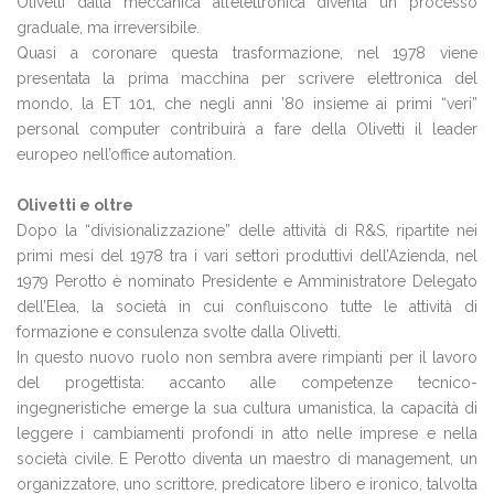
Olivetti dalla meccanica all’elettronica diventa un processo
graduale, ma irreversibile.
Quasi a coronare questa trasformazione, nel 1978 viene
presentata la prima macchina per scrivere elettronica del
mondo, la ET 101, che negli anni ’80 insieme ai primi “veri”
personal computer contribuirà a fare della Olivetti il leader
europeo nell’office automation.
Olivetti e oltre
Dopo la “divisionalizzazione” delle attività di R&S, ripartite nei
primi mesi del 1978 tra i vari settori produttivi dell’Azienda, nel
1979 Perotto è nominato Presidente e Amministratore Delegato
dell’Elea, la società in cui confluiscono tutte le attività di
formazione e consulenza svolte dalla Olivetti.
In questo nuovo ruolo non sembra avere rimpianti per il lavoro
del progettista: accanto alle competenze tecnico-
ingegneristiche emerge la sua cultura umanistica, la capacità di
leggere i cambiamenti profondi in atto nelle imprese e nella
società civile. E Perotto diventa un maestro di management, un
organizzatore, uno scrittore, predicatore libero e ironico, talvolta