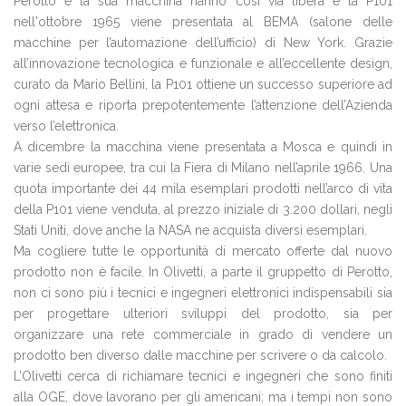
Perotto e la sua macchina hanno così via libera e la P101
nell'ottobre 1965 viene presentata al BEMA (salone delle
macchine per l’automazione dell’ufficio) di New York. Grazie
all’innovazione tecnologica e funzionale e all’eccellente design,
curato da Mario Bellini, la P101 ottiene un successo superiore ad
ogni attesa e riporta prepotentemente l’attenzione dell’Azienda
verso l’elettronica.
A dicembre la macchina viene presentata a Mosca e quindi in
varie sedi europee, tra cui la Fiera di Milano nell’aprile 1966. Una
quota importante dei 44 mila esemplari prodotti nell’arco di vita
della P101 viene venduta, al prezzo iniziale di 3.200 dollari, negli
Stati Uniti, dove anche la NASA ne acquista diversi esemplari.
Ma cogliere tutte le opportunità di mercato offerte dal nuovo
prodotto non è facile. In Olivetti, a parte il gruppetto di Perotto,
non ci sono più i tecnici e ingegneri elettronici indispensabili sia
per progettare ulteriori sviluppi del prodotto, sia per
organizzare una rete commerciale in grado di vendere un
prodotto ben diverso dalle macchine per scrivere o da calcolo.
L’Olivetti cerca di richiamare tecnici e ingegneri che sono finiti
alla OGE, dove lavorano per gli americani; ma i tempi non sono