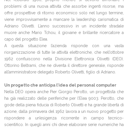
problemi di una nuova attività che assorbe ingenti risorse, ma
offre prospettive di ritorno economico solo nel lungo termine,
viene improvvisamente a mancare la leadership carismatica di
Adriano Olivetti. L’anno successivo in un incidente stradale
muore anche Mario Tchou, il giovane e brillante ricercatore a
capo del progetto Elea.
A questa situazione l’azienda risponde con una vasta
riorganizzazione di tutte le attività elettroniche, che nell’ottobre
1962 confluiscono nella Divisione Elettronica Olivetti (DEO).
Ottorino Beltrami, che ne diventa il direttore generale, risponde
all’amministratore delegato Roberto Olivetti, figlio di Adriano.
Un progetto che anticipa l’idea del personal computer
Nella DEO opera anche Pier Giorgio Perotto, un progettista che
ha già realizzato delle periferiche per l’Elea 9003. Perotto, che
gode della piena fiducia di Roberto Olivetti e ha grande libertà di
azione, dalla primavera del 1962 lavora a un nuovo progetto per
rispondere a un’esigenza ricorrente in campo tecnico-
scientifico. In quegli anni chi deve elaborare serie numeriche ha