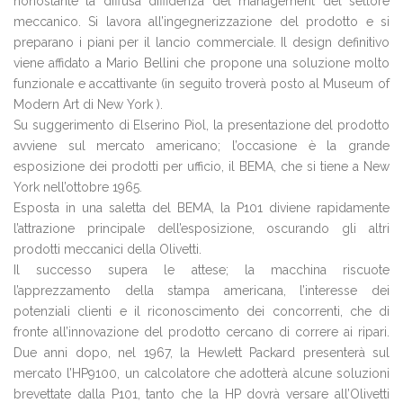
nonostante la diffusa diffidenza del management del settore
meccanico. Si lavora all’ingegnerizzazione del prodotto e si
preparano i piani per il lancio commerciale. Il design definitivo
viene affidato a Mario Bellini che propone una soluzione molto
funzionale e accattivante (in seguito troverà posto al Museum of
Modern Art di New York ).
Su suggerimento di Elserino Piol, la presentazione del prodotto
avviene sul mercato americano; l’occasione è la grande
esposizione dei prodotti per ufficio, il BEMA, che si tiene a New
York nell’ottobre 1965.
Esposta in una saletta del BEMA, la P101 diviene rapidamente
l’attrazione principale dell’esposizione, oscurando gli altri
prodotti meccanici della Olivetti.
Il successo supera le attese; la macchina riscuote
l’apprezzamento della stampa americana, l’interesse dei
potenziali clienti e il riconoscimento dei concorrenti, che di
fronte all’innovazione del prodotto cercano di correre ai ripari.
Due anni dopo, nel 1967, la Hewlett Packard presenterà sul
mercato l’HP9100, un calcolatore che adotterà alcune soluzioni
brevettate dalla P101, tanto che la HP dovrà versare all’Olivetti