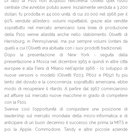
Di fatto la P101 non acquistò nell’offerta Olivetti quel ruolo
centrale che avrebbe potuto avere. Inizialmente venduta a 3.200
dollari, fu prodotta in 44.000 unità, di cui 20.000 nel 1966 per il
90% vendute all’estero: volumi rispettabili, grazie alle vendite
soprattutto nel mercato americano (una linea di produzione
della P101 venne allestita anche nello stabilimento Olivetti di
Harrisburg, in Pennsylvania), ma pur sempre volumi lontani da
quelli a cui l’Olivetti era abituata con i suoi prodotti tradizionali.
Dopo la presentazione di New York - seguita dalla
presentazione a Mosca nel dicembre 1965 e quindi in altre città
europee e alla Fiera di Milano nell'aprile 1966 - lo sviluppo di
nuove versioni o modelli (Olivetti P203, P602 e P652) fu più
lento del dovuto e la concorrenza, soprattutto americana, ebbe
modo di recuperare il ritardo. A partire dal 1967 cominciarono
ad affluire sul mercato nuove macchine in grado di competere
con la P101.
Svaniva così l’opportunità di conquistare una posizione di
leadership sul mercato mondiale della micro-informatica e di
anticipare di un buon decennio il successo che prima la MITS e
poi la Apple, Commodore, Tandy e altre piccole aziende