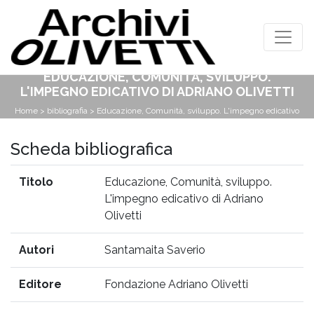
EDUCAZIONE, COMUNITÀ, SVILUPPO.
L'IMPEGNO EDICATIVO DI ADRIANO OLIVETTI
Home
>
bibliografia
> Educazione, Comunità, sviluppo. L'impegno edicativo
di Adriano Olivetti
Scheda bibliografica
Titolo
Educazione, Comunità, sviluppo.
L'impegno edicativo di Adriano
Olivetti
Autori
Santamaita Saverio
Editore
Fondazione Adriano Olivetti