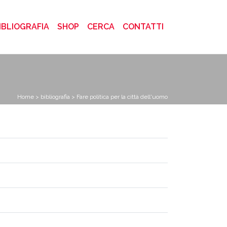
)
IBLIOGRAFIA
SHOP
CERCA
CONTATTI
Home
>
bibliografia
> Fare politica per la città dell'uomo