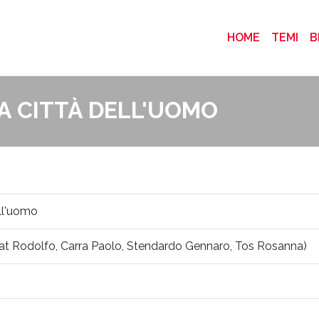
(CURRENT
HOME
TEMI
B
LA CITTÀ DELL'UOMO
ell'uomo
uat Rodolfo, Carra Paolo, Stendardo Gennaro, Tos Rosanna)