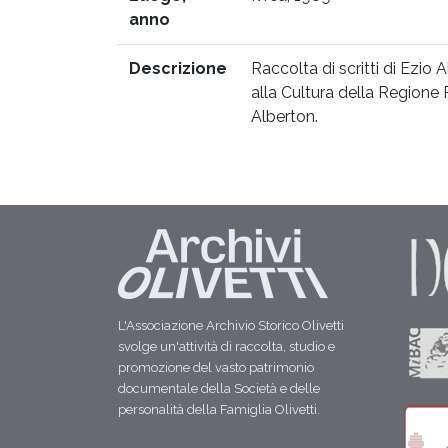
anno
Descrizione
Raccolta di scritti di Ezio
alla Cultura della Regione
Alberton.
L'Associazione Archivio Storico Olivetti
svolge un'attività di raccolta, studio e
promozione del vasto patrimonio
documentale della Società e delle
personalità della Famiglia Olivetti.