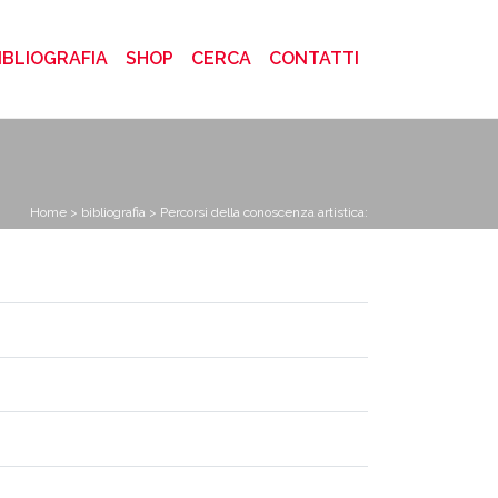
)
IBLIOGRAFIA
SHOP
CERCA
CONTATTI
Home
>
bibliografia
> Percorsi della conoscenza artistica: