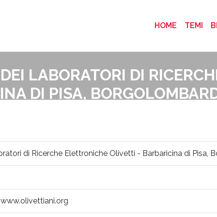
(CURRENT
HOME
TEMI
B
 DEI LABORATORI DI RICERC
CINA DI PISA, BORGOLOMBA
Home
>
bibliografia
> Ricordi e aneddoti dei Laboratori di Ricerche Elettroniche O
ratori di Ricerche Elettroniche Olivetti - Barbaricina di Pis
 www.olivettiani.org