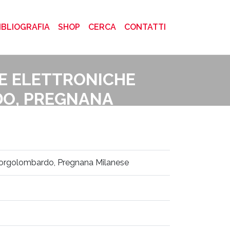
)
IBLIOGRAFIA
SHOP
CERCA
CONTATTI
HE ELETTRONICHE
RDO, PREGNANA
livetti - Barbaricina di Pisa, Borgolombardo, Pregnana Milanese
a, Borgolombardo, Pregnana Milanese