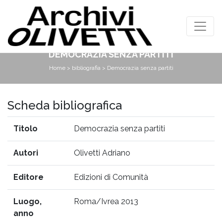
DEMOCRAZIA SENZA PARTITI
Home
>
bibliografia
> Democrazia senza partiti
Scheda bibliografica
Titolo
Democrazia senza partiti
Autori
Olivetti Adriano
Editore
Edizioni di Comunità
Luogo,
Roma/Ivrea 2013
anno