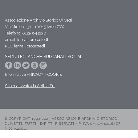
Associazione Archivio Storico Olivetti
Via Miniere, 31 - 10015 Ivrea (TO)
Telefono: 0125 641238
email:
[email protected]
PEC:
[email protected]
SEGUITECI ANCHE SUI CANALI SOCIAL
Informativa
PRIVACY
–
COOKIE
Sito realizzato da Aethia Srl
© COPYRIGHT 1999-2025 ASSOCIAZIONE ARCHIVIO STORICO
OLIVETTI, TUTTI I DIRITTI RISERVATI - P. IVA 07557530016/CF
93023540011