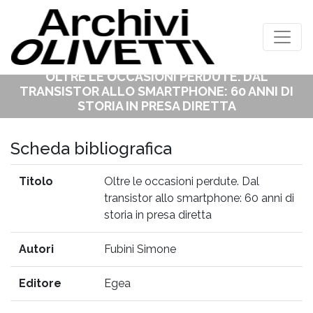
OLTRE LE OCCASIONI PERDUTE. DAL
TRANSISTOR ALLO SMARTPHONE: 60 ANNI DI
STORIA IN PRESA DIRETTA
Home
>
bibliografia
> Oltre le occasioni perdute. Dal transistor allo
smartphone: 60 anni di storia in presa diretta
Scheda bibliografica
Titolo
Oltre le occasioni perdute. Dal
transistor allo smartphone: 60 anni di
storia in presa diretta
Autori
Fubini Simone
Editore
Egea