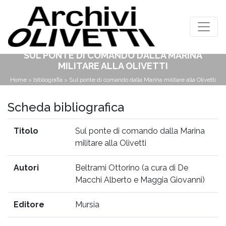
SUL PONTE DI COMANDO DALLA MARINA
MILITARE ALLA OLIVETTI
Home
>
bibliografia
> Sul ponte di comando dalla Marina militare alla Olivetti
Scheda bibliografica
Titolo
Sul ponte di comando dalla Marina
militare alla Olivetti
Autori
Beltrami Ottorino (a cura di De
Macchi Alberto e Maggia Giovanni)
Editore
Mursia