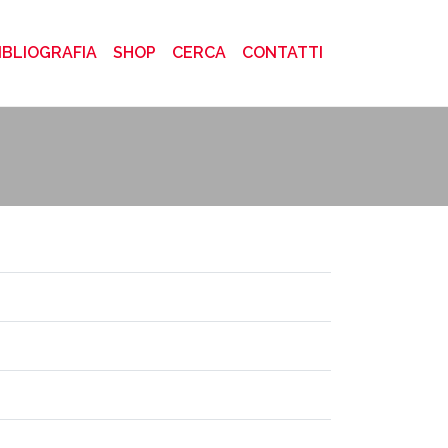
)
IBLIOGRAFIA
SHOP
CERCA
CONTATTI
 fabbriche. Ascesa e tramonto dell'industrialismo nel Novecento