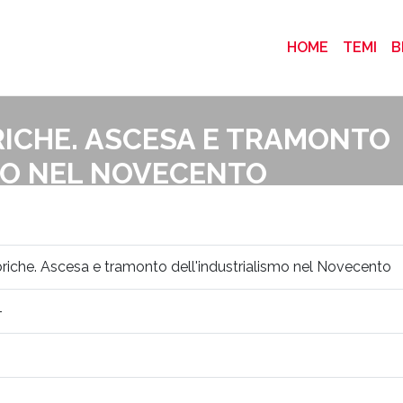
(CURRENT
HOME
TEMI
B
BRICHE. ASCESA E TRAMONTO
MO NEL NOVECENTO
Home
>
bibliografia
> L'Italia delle
abbriche. Ascesa e tramonto dell'industrialismo nel Novecento
-