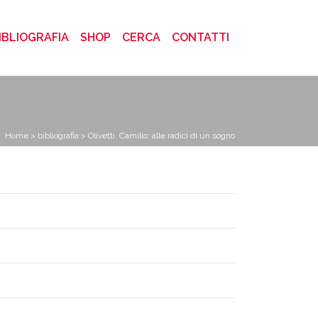
)
IBLIOGRAFIA
SHOP
CERCA
CONTATTI
Home
>
bibliografia
> Olivetti. Camillo: alle radici di un sogno