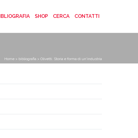
)
IBLIOGRAFIA
SHOP
CERCA
CONTATTI
Home
>
bibliografia
> Olivetti. Storia e forma di un'industria