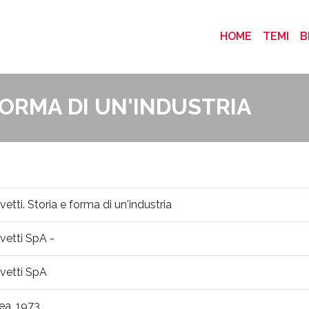
(CURRENT
HOME
TEMI
B
FORMA DI UN'INDUSTRIA
ivetti. Storia e forma di un'industria
ivetti SpA -
ivetti SpA
rea, 1973