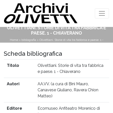
OLIVETTIANI. STORIE DI VITA TRA FABBRICA E
PAESE. 1 - CHIAVERANO
Home
>
bibliografia
> Olivettiani. Storie di vita tra fabbrica e paese. 1 -
Chiaverano
Scheda bibliografica
Titolo
Olivettiani. Storie di vita tra fabbrica
e paese. 1 - Chiaverano
Autori
AA.VV. (a cura di Bini Mauro,
Canavese Giuliano, Ravera Chion
Matteo)
Editore
Ecomuseo Anfiteatro Morenico di