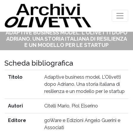
ADAPTIVE BUSINESS MODEL. L'OLIVETTI DOPO
ADRIANO. UNA STORIA ITALIANA DI RESILIENZA
E UN MODELLO PER LE STARTUP
Home
>
bibliografia
> Adaptive business model. L'Olivetti dopo Adriano. Una
storia italiana di resilienza e un modello per le startup
Scheda bibliografica
Titolo
Adaptive business model. L'Olivetti
dopo Adriano. Una storia italiana di
resilienza e un modello per le startup
Autori
Citelli Mario, Piol Elserino
Editore
goWare e Edizioni Angelo Guerini e
Associati