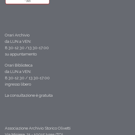
Orari Archivio
da LUN a VEN:
8.30-12.30 /13.30-17.00
su appuntamento
Orari Biblioteca
da LUN a VEN:
8.30-12.30 / 13.30-17.00
ingresso libero
La consultazione è gratuita
Associazione Archivio Storico Olivetti
Via Miniere, 31 - 10015 Ivrea (TO)