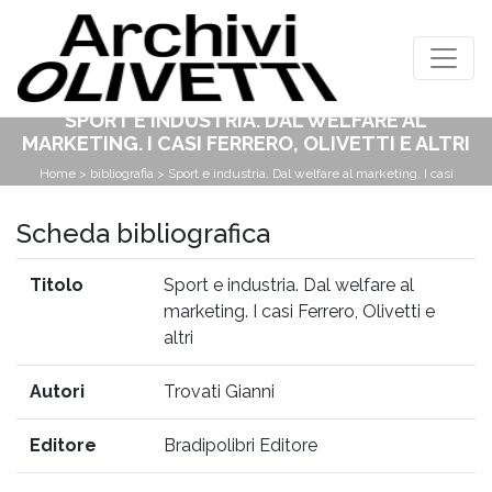
SPORT E INDUSTRIA. DAL WELFARE AL
MARKETING. I CASI FERRERO, OLIVETTI E ALTRI
Home
>
bibliografia
> Sport e industria. Dal welfare al marketing. I casi
Ferrero, Olivetti e altri
Scheda bibliografica
Titolo
Sport e industria. Dal welfare al
marketing. I casi Ferrero, Olivetti e
altri
Autori
Trovati Gianni
Editore
Bradipolibri Editore