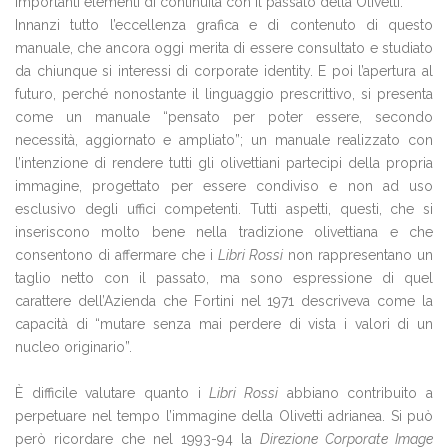
importanti elementi di continuità con il passato della Olivetti.
Innanzi tutto l’eccellenza grafica e di contenuto di questo
manuale, che ancora oggi merita di essere consultato e studiato
da chiunque si interessi di corporate identity. E poi l’apertura al
futuro, perché nonostante il linguaggio prescrittivo, si presenta
come un manuale “pensato per poter essere, secondo
necessità, aggiornato e ampliato”; un manuale realizzato con
l’intenzione di rendere tutti gli olivettiani partecipi della propria
immagine, progettato per essere condiviso e non ad uso
esclusivo degli uffici competenti. Tutti aspetti, questi, che si
inseriscono molto bene nella tradizione olivettiana e che
consentono di affermare che i
Libri Rossi
non rappresentano un
taglio netto con il passato, ma sono espressione di quel
carattere dell’Azienda che Fortini nel 1971 descriveva come la
capacità di “mutare senza mai perdere di vista i valori di un
nucleo originario”.
È difficile valutare quanto i
Libri Rossi
abbiano contribuito a
perpetuare nel tempo l’immagine della Olivetti adrianea. Si può
però ricordare che nel 1993-94 la
Direzione Corporate Image