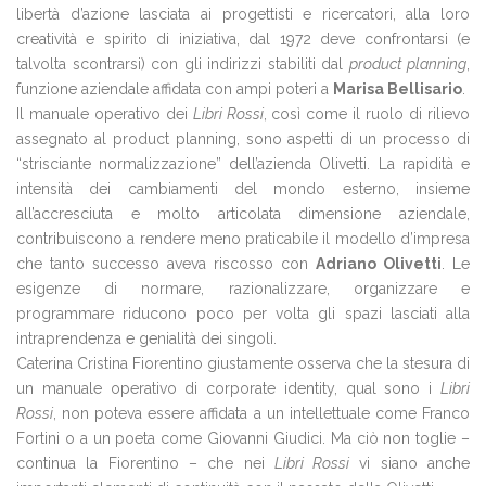
libertà d’azione lasciata ai progettisti e ricercatori, alla loro
creatività e spirito di iniziativa, dal 1972 deve confrontarsi (e
talvolta scontrarsi) con gli indirizzi stabiliti dal
product planning
,
funzione aziendale affidata con ampi poteri a
Marisa Bellisario
.
Il manuale operativo dei
Libri Rossi
, così come il ruolo di rilievo
assegnato al product planning, sono aspetti di un processo di
“strisciante normalizzazione” dell’azienda Olivetti. La rapidità e
intensità dei cambiamenti del mondo esterno, insieme
all’accresciuta e molto articolata dimensione aziendale,
contribuiscono a rendere meno praticabile il modello d’impresa
che tanto successo aveva riscosso con
Adriano Olivetti
. Le
esigenze di normare, razionalizzare, organizzare e
programmare riducono poco per volta gli spazi lasciati alla
intraprendenza e genialità dei singoli.
Caterina Cristina Fiorentino giustamente osserva che la stesura di
un manuale operativo di corporate identity, qual sono i
Libri
Rossi
, non poteva essere affidata a un intellettuale come Franco
Fortini o a un poeta come Giovanni Giudici. Ma ciò non toglie –
continua la Fiorentino – che nei
Libri Rossi
vi siano anche