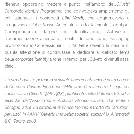
riteneva opportuno mettere a punto, nell’ambito dell’
Olivetti
Corporate Identity Programme
che coinvolgeva ampiamente gli
enti aziendali, i cosiddetti
Libri Verdi
,
che aggiornavano e
integravano i
Libri Rossi
. Articolati in otto fascicoli (Logotipo,
Corrispondenza, Targhe di identificazione, Autoveicoli,
Documentazione aziendale, Imballi di spedizione, Packaging
promozionale, Concessionari), i
Libri Verdi
davano la misura di
quanta attenzione si continuasse a dedicare al delicato tema
della
corporate identity
anche in tempi per l’Olivetti divenuti assai
difficili.
Il testo di questo percorso si avvale liberamente anche della ricerca
di Caterina Cristina Fiorentino “Millesimo di millimetro. I segni del
codice visivo Olivetti 1908-1978”, pubblicata nella Collana di Studi e
Ricerche dell’Associazione Archivio Storico Olivetti dal Mulino,
Bologna, 2014. La citazione di Enrico Morteo è tratta da “Istruzioni
per l’uso”, in AA.VV. “Olivetti: una bella società”, edizioni U. Allemandi
& C., Torino, 2008.