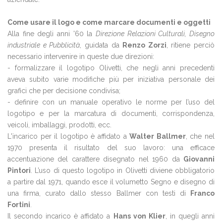
Come usare il logo e come marcare documenti e oggetti
Alla fine degli anni '60 la
Direzione Relazioni Culturali, Disegno
industriale e Pubblicità
, guidata da
Renzo Zorzi
, ritiene perciò
necessario intervenire in queste due direzioni:
- formalizzare il logotipo Olivetti, che negli anni precedenti
aveva subito varie modifiche più per iniziativa personale dei
grafici che per decisione condivisa;
- definire con un manuale operativo le norme per l’uso del
logotipo e per la marcatura di documenti, corrispondenza,
veicoli, imballaggi, prodotti, ecc.
L'incarico per il logotipo è affidato a
Walter Ballmer
, che nel
1970 presenta il risultato del suo lavoro: una efficace
accentuazione del carattere disegnato nel 1960 da
Giovanni
Pintori
. L’uso di questo logotipo in Olivetti diviene obbligatorio
a partire dal 1971, quando esce il volumetto Segno e disegno di
una firma, curato dallo stesso Ballmer con testi di
Franco
Fortini
.
Il secondo incarico è affidato a
Hans von Klier
, in quegli anni