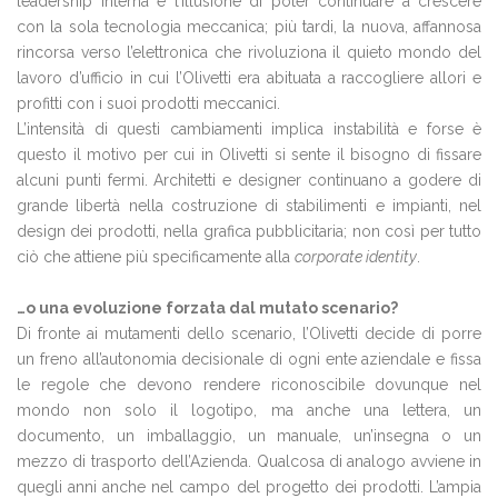
leadership interna e l’illusione di poter continuare a crescere
con la sola tecnologia meccanica; più tardi, la nuova, affannosa
rincorsa verso l’elettronica che rivoluziona il quieto mondo del
lavoro d’ufficio in cui l’Olivetti era abituata a raccogliere allori e
profitti con i suoi prodotti meccanici.
L’intensità di questi cambiamenti implica instabilità e forse è
questo il motivo per cui in Olivetti si sente il bisogno di fissare
alcuni punti fermi. Architetti e designer continuano a godere di
grande libertà nella costruzione di stabilimenti e impianti, nel
design dei prodotti, nella grafica pubblicitaria; non così per tutto
ciò che attiene più specificamente alla
corporate identity
.
…o una evoluzione forzata dal mutato scenario?
Di fronte ai mutamenti dello scenario, l’Olivetti decide di porre
un freno all’autonomia decisionale di ogni ente aziendale e fissa
le regole che devono rendere riconoscibile dovunque nel
mondo non solo il logotipo, ma anche una lettera, un
documento, un imballaggio, un manuale, un’insegna o un
mezzo di trasporto dell’Azienda. Qualcosa di analogo avviene in
quegli anni anche nel campo del progetto dei prodotti. L’ampia