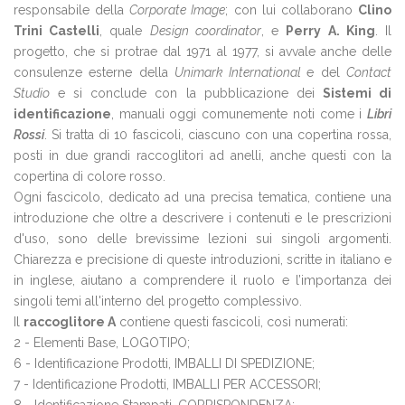
responsabile della
Corporate Image
; con lui collaborano
Clino
Trini Castelli
, quale
Design coordinator
, e
Perry A. King
. Il
progetto, che si protrae dal 1971 al 1977, si avvale anche delle
consulenze esterne della
Unimark International
e del
Contact
Studio
e si conclude con la pubblicazione dei
Sistemi di
identificazione
, manuali oggi comunemente noti come i
Libri
Rossi
. Si tratta di 10 fascicoli, ciascuno con una copertina rossa,
posti in due grandi raccoglitori ad anelli, anche questi con la
copertina di colore rosso.
Ogni fascicolo, dedicato ad una precisa tematica, contiene una
introduzione che oltre a descrivere i contenuti e le prescrizioni
d'uso, sono delle brevissime lezioni sui singoli argomenti.
Chiarezza e precisione di queste introduzioni, scritte in italiano e
in inglese, aiutano a comprendere il ruolo e l’importanza dei
singoli temi all'interno del progetto complessivo.
Il
raccoglitore A
contiene questi fascicoli, così numerati:
2 - Elementi Base, LOGOTIPO;
6 - Identificazione Prodotti, IMBALLI DI SPEDIZIONE;
7 - Identificazione Prodotti, IMBALLI PER ACCESSORI;