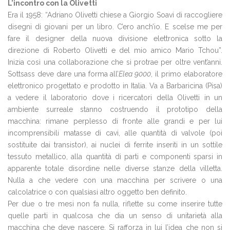
L’incontro con la Olivetti
Era il 1958: “Adriano Olivetti chiese a Giorgio Soavi di raccogliere
disegni di giovani per un libro. C’ero anch’io. E scelse me per
fare il designer della nuova divisione elettronica sotto la
direzione di Roberto Olivetti e del mio amico Mario Tchou”.
Inizia così una collaborazione che si protrae per oltre vent’anni.
Sottsass deve dare una forma all’
Elea 9000
, il primo elaboratore
elettronico progettato e prodotto in Italia. Va a Barbaricina (Pisa)
a vedere il laboratorio dove i ricercatori della Olivetti in un
ambiente surreale stanno costruendo il prototipo della
macchina: rimane perplesso di fronte alle grandi e per lui
incomprensibili matasse di cavi, alle quantità di valvole (poi
sostituite dai transistor), ai nuclei di ferrite inseriti in un sottile
tessuto metallico, alla quantità di parti e componenti sparsi in
apparente totale disordine nelle diverse stanze della villetta.
Nulla a che vedere con una macchina per scrivere o una
calcolatrice o con qualsiasi altro oggetto ben definito.
Per due o tre mesi non fa nulla, riflette su come inserire tutte
quelle parti in qualcosa che dia un senso di unitarietà alla
macchina che deve nascere. Si rafforza in lui l’idea che non si