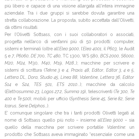
più libero e capace di una visione allargata all'intera immagine
aziendale. Tra i due gruppi si sarebbe dovuta garantire una
stretta collaborazione. La proposta, subito accettata dall'Olivetti,
dà ottimi risultati.
Per l’Olivetti Sottsass, con i suoi collaboratori o associati,
progetta nell’arco di vent’anni più di 50 prodotti: computer,
sistemi e terminali (oltre all’
Elea 9000
, l’
Elea 4001
, il
P603
, le Audit
5 e
7
,
P6060
,
DE 70
0,
TC 48
0
, TC 1300, WS 580,
BCS 2000
,
S6000
,
M20
,
M24
, M30,
M40
,
M19
,
M28
…); macchine per scrivere e
sistemi di scrittura (
Tekne 3
e
4
,
Praxis 48
,
Editor
,
Editor 3
,
4
e
5
,
Lettera DL
,
Dora
,
Studio 45
,
Linea 88
,
Valentine
,
Lettera 36
,
Editor
S14
e
S24
,
TES 501
,
ETS 2010
...); macchine da calcolo
(
Elettrosumma 23
,
Logos 27.2
,
Summa 19
), telescriventi (
Te 300
,
Te
400
e
Te 500
); mobili per ufficio (
Synthesis Serie 45
,
Serie 82
,
Serie
Icarus
,
Serie Delphos
…).
E’ comunque singolare che tra i tanti prodotti Olivetti legati al
nome di Sottsass quello più noto – insieme all’
Elea 9000
– sia
quello della macchina per scrivere portatile
Valentine
: un
prodotto che Sottsass aveva immaginato “essenziale come una