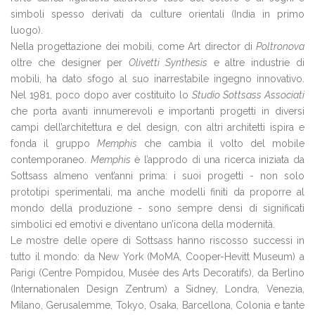
simboli spesso derivati da culture orientali (India in primo
luogo).
Nella progettazione dei mobili, come Art director di
Poltronova
oltre che designer per
Olivetti Synthesis
e altre industrie di
mobili, ha dato sfogo al suo inarrestabile ingegno innovativo.
Nel 1981, poco dopo aver costituito lo
Studio Sottsass Associati
che porta avanti innumerevoli e importanti progetti in diversi
campi dell’architettura e del design, con altri architetti ispira e
fonda il gruppo
Memphis
che cambia il volto del mobile
contemporaneo.
Memphis
è l’approdo di una ricerca iniziata da
Sottsass almeno vent’anni prima: i suoi progetti - non solo
prototipi sperimentali, ma anche modelli finiti da proporre al
mondo della produzione - sono sempre densi di significati
simbolici ed emotivi e diventano un’icona della modernità.
Le mostre delle opere di Sottsass hanno riscosso successi in
tutto il mondo: da New York (MoMA, Cooper-Hevitt Museum) a
Parigi (Centre Pompidou, Musée des Arts Decoratifs), da Berlino
(Internationalen Design Zentrum) a Sidney, Londra, Venezia,
Milano, Gerusalemme, Tokyo, Osaka, Barcellona, Colonia e tante