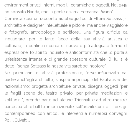
environment privati, interni, mobili, ceramiche e oggetti. Nel 1949
ho sposato Nanda, che la gente chiama Fernanda Pivano”.
Comincia così un racconto autobiografico di Ettore Sottsass jr.,
architetto e designer, intellettuale e pittore, ma anche viaggiatore
e fotografo, antropologo e scrittore… Una figura difficile da
inquadrare, per le tante facce della sua attività artistica e
culturale, la continua ricerca di nuove e più adeguate forme di
espressione, lo spirito inquieto e anticonformista che lo porta a
un’esistenza intensa e di grande spessore culturale. Di lui si è
detto: “senza Sottsass la nostra vita sarebbe incolore”.
Nei primi anni di attività professionale, forse influenzato dal
padre anch’egli architetto, si ispira ai principi del Bauhaus e del
razionalismo; progetta architetture private, disegna oggetti “per
le fragili scene del teatro privato, per private meditazioni e
solitudini”; prende parte ad alcune Triennali e ad altre mostre,
partecipa al dibattito internazionale sull’architettura e il design
contemporaneo con articoli e interventi a numerosi convegni.
Poi, l'Olivetti...