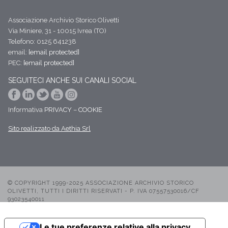
Associazione Archivio Storico Olivetti
Via Miniere, 31 - 10015 Ivrea (TO)
Telefono: 0125 641238
email:
[email protected]
PEC:
[email protected]
SEGUITECI ANCHE SUI CANALI SOCIAL
Informativa
PRIVACY
–
COOKIE
Sito realizzato da Aethia Srl
© COPYRIGHT 1999-2025 ASSOCIAZIONE ARCHIVIO STORICO
OLIVETTI, TUTTI I DIRITTI RISERVATI - P. IVA 07557530016/CF
93023540011
Le tue preferenze relative alla privacy