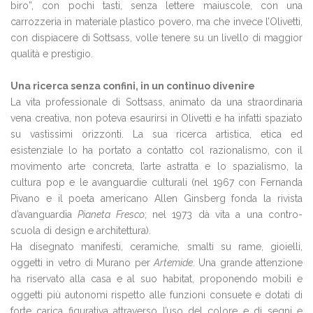
biro”, con pochi tasti, senza lettere maiuscole, con una
carrozzeria in materiale plastico povero, ma che invece l’Olivetti,
con dispiacere di Sottsass, volle tenere su un livello di maggior
qualità e prestigio.
Una ricerca senza confini, in un continuo divenire
La vita professionale di Sottsass, animato da una straordinaria
vena creativa, non poteva esaurirsi in Olivetti e ha infatti spaziato
su vastissimi orizzonti. La sua ricerca artistica, etica ed
esistenziale lo ha portato a contatto col razionalismo, con il
movimento arte concreta, l’arte astratta e lo spazialismo, la
cultura pop e le avanguardie culturali (nel 1967 con Fernanda
Pivano e il poeta americano Allen Ginsberg fonda la rivista
d’avanguardia
Pianeta Fresco
; nel 1973 dà vita a una contro-
scuola di design e architettura).
Ha disegnato manifesti, ceramiche, smalti su rame, gioielli,
oggetti in vetro di Murano per
Artemide
. Una grande attenzione
ha riservato alla casa e al suo habitat, proponendo mobili e
oggetti più autonomi rispetto alle funzioni consuete e dotati di
forte carica figurativa attraverso l’uso del colore e di segni e