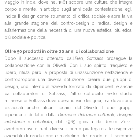
viaggio in India, dove nel 1961 scopre una cultura che integra
corpo e mente. In anticipo sugli anni della contestazione, egli
indica il design come strumento di critica sociale e apre la via
alla grande stagione del contro-design o radical design e
all’affermazione della necessità di una nuova estetica: più etica,
più sociale e politica.
Oltre 50 prodotti in oltre 20 anni di collaborazione
Dopo il successo ottenuto dall’
Elea
, Sottsass prosegue la
collaborazione con la Olivetti. Con il suo spirito irrequieto e
libero, rifiuta però la proposta di un’assunzione nell’azienda e
contropropone una diversa soluzione: creare due gruppi di
design, uno interno all'azienda formato da dipendenti e anche
da collaboratori di Sottsass, l'altro collocato nello studio
milanese di Sottsass dove operano vari designer, ma dove sono
distaccati anche alcuni tecnici dell'Olivetti. I due gruppi,
dipendenti di fatto dalla
Direzione Relazioni culturali, disegno
industriale e pubblicità
, dal 1965 guidata da Renzo Zorzi,
avrebbero avuto ruoli diversi: il primo più legato alle esigenze
aziendali di produzione e marketing del prodotto, il secondo