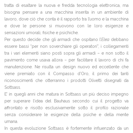
tratta di esaltare la nuova e fredda tecnologia elettronica, ma
bisogna pensare a una macchina inserita in un ambiente di
lavoro, dove ciò che conta è il rapporto tra l’uomo e la macchina
e dove le persone si muovono con le loro esigenze e
sensazioni umorali, fisiche e psichiche.
Per questo decide che gli armadi che ospitano l’
Elea
debbano
essere bassi “per non soverchiare gli operatori”, i collegamenti
tra i vari elementi siano posti sopra gli armadi – e non sotto il
pavimento come usava allora – per facilitare il lavoro di chi fa
manutenzione. Ne risulta un design nuovo ed eccellente che
viene premiato con il Compasso d’Oro, il primo dei tanti
riconoscimenti che otterranno i prodotti Olivetti disegnati da
Sottsass.
E’ in quegli anni che matura in Sottsass un più deciso impegno
per superare l’idea del Bauhaus secondo cui il progetto va
affrontato e risolto esclusivamente sotto il profilo razionale
senza considerare le esigenze della psiche e della mente
umana.
In questa evoluzione Sottsass è fortemente influenzato da un