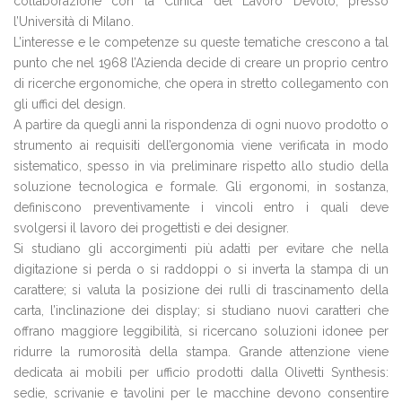
collaborazione con la Clinica del Lavoro Devoto, presso
l’Università di Milano.
L’interesse e le competenze su queste tematiche crescono a tal
punto che nel 1968 l’Azienda decide di creare un proprio centro
di ricerche ergonomiche, che opera in stretto collegamento con
gli uffici del design.
A partire da quegli anni la rispondenza di ogni nuovo prodotto o
strumento ai requisiti dell’ergonomia viene verificata in modo
sistematico, spesso in via preliminare rispetto allo studio della
soluzione tecnologica e formale. Gli ergonomi, in sostanza,
definiscono preventivamente i vincoli entro i quali deve
svolgersi il lavoro dei progettisti e dei designer.
Si studiano gli accorgimenti più adatti per evitare che nella
digitazione si perda o si raddoppi o si inverta la stampa di un
carattere; si valuta la posizione dei rulli di trascinamento della
carta, l’inclinazione dei display; si studiano nuovi caratteri che
offrano maggiore leggibilità, si ricercano soluzioni idonee per
ridurre la rumorosità della stampa. Grande attenzione viene
dedicata ai mobili per ufficio prodotti dalla Olivetti Synthesis:
sedie, scrivanie e tavolini per le macchine devono consentire