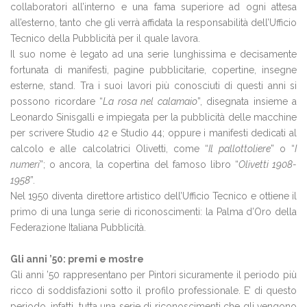
collaboratori all’interno e una fama superiore ad ogni attesa
all’esterno, tanto che gli verrà affidata la responsabilità dell’Ufficio
Tecnico della Pubblicità per il quale lavora.
Il suo nome è legato ad una serie lunghissima e decisamente
fortunata di manifesti, pagine pubblicitarie, copertine, insegne
esterne, stand. Tra i suoi lavori più conosciuti di questi anni si
possono ricordare “
La rosa nel calamaio
”, disegnata insieme a
Leonardo Sinisgalli e impiegata per la pubblicità delle macchine
per scrivere Studio 42 e Studio 44; oppure i manifesti dedicati al
calcolo e alle calcolatrici Olivetti, come “
Il pallottoliere
” o “
I
numeri
”; o ancora, la copertina del famoso libro “
Olivetti 1908-
1958
”.
Nel 1950 diventa direttore artistico dell’Ufficio Tecnico e ottiene il
primo di una lunga serie di riconoscimenti: la Palma d’Oro della
Federazione Italiana Pubblicità.
Gli anni ’50: premi e mostre
Gli anni ’50 rappresentano per Pintori sicuramente il periodo più
ricco di soddisfazioni sotto il profilo professionale. E’ di questo
periodo, infatti, tutta una serie di riconoscimenti che gli vengono