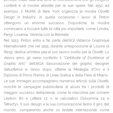
conferiti e di mostre allestite per le sue opere. Nel 1952, ad
esempio, il MoMA di New York organizza la mostra Olivetti
Design in Industry
; in quella occasione i lavori di Pintori
ottengono un enorme successo. Dopodiché, le mostre
cominciano a toccare tutte le città più importanti, come Londra,
Parigi, Losanna, Venezia con la Biennale.
Nel 1953, Pintori entra a far parte dell’AGI (Alliance Graphique
Internationale) che nel 1955, durante un’esposizione al Louvre di
Parigi, dedica un’intera sala al suo lavoro svolto per la Olivetti. Lo
stesso anno gli viene conferito il “
Certificate of Excellence of
Graphic Arts
” dell’AIGA (l’associazione dei graphic designer
statunitensi) e, l’anno dopo, ottiene la Medaglia d’Oro e il
Diploma di Primo Premio di Linea Grafica e della Fiera di Milano.
Le sue immagini accompagnano numerosi articoli sulla Olivetti,
nonché le campagne pubblicitarie di alcuni tra i prodotti di
maggior successo dell’azienda, come le macchine per scrivere
Lexikon 80 e Lettera 22 o le calcolatrici Divisumma 24 e
Tetractys. Il suo design e la sua comunicazione fanno il giro del
mondo, comparendo anche su testate internazionali come