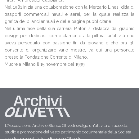
Pirelli, Ambrosetti, Gabbianelli.
Nel 1981 inizia una collaborazione con la Merzario Lines, ditta di
trasporti commerciali navali e aerei, per la quale realizza la
grafica dei bilanci annuali e delle pagine pubblicitarie.
Nell’ultima fase della sua carriera, Pintori si distacca dal graphic
design per dedicarsi completamente alla pittura, un’attività che
aveva perseguito con passione fin da giovane e che ora gli
consente di organizzare varie mostre, tra cui una personale
presso la Fondazione Corrente di Milano.
Muore a Milano il 15 novembre del 1999.
L'Associazione Archivio Storico Olivetti svolge un'attività di raccolta,
studio e promozione del vasto patrimonio documentale della Società
e delle personalità della Famiglia Olivetti.